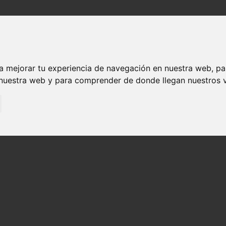
Sobre nosotros
Explora
Experiencia única
Eventos des
Visita Observatorio Arte y Exposición Arte
a mejorar tu experiencia de navegación en nuestra web, p
 nuestra web y para comprender de donde llegan nuestros v