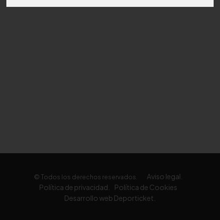
Aviso legal.
© Todos los derechos reservados.
Política de privacidad.
Política de Cookies
Desarrollo web Deporticket.