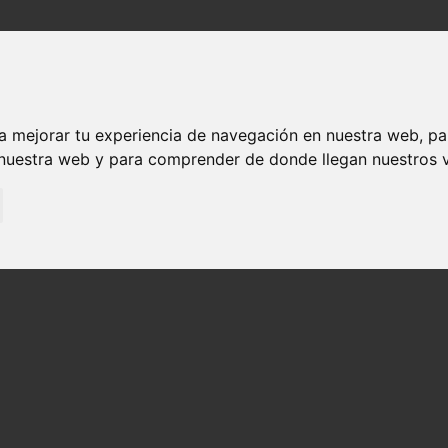
Sobre nosotros
Explora
Experiencia única
Eventos des
Visita Molino Santa Olaja y Marisma Joyel
a mejorar tu experiencia de navegación en nuestra web, p
 nuestra web y para comprender de donde llegan nuestros v