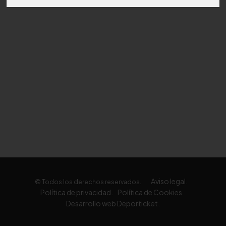
Aviso legal.
© Todos los derechos reservados.
Política de privacidad.
Política de Cookies
Desarrollo web Deporticket.