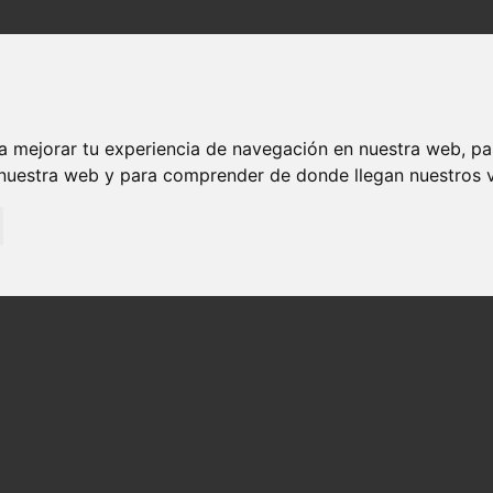
Sobre nosotros
Explora
Experiencia única
Eventos des
Visita Casa de las Mareas y vida Langosta
a mejorar tu experiencia de navegación en nuestra web, p
 nuestra web y para comprender de donde llegan nuestros v