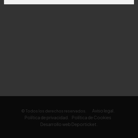
Aviso legal.
© Todos los derechos reservados.
Política de privacidad.
Política de Cookies
Desarrollo web Deporticket.